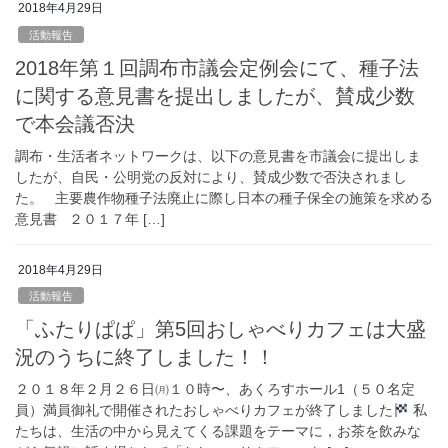
2018年4月29日
活動報告
2018年第１回調布市議会定例会にて、種子法
に関する意見書を提出しましたが、賛成少数
で本会議否決
調布・生活者ネットワークは、以下の意見書を市議会に提出しま
したが、自民・公明党の反対により、賛成少数で否決されまし
た。 主要農作物種子法廃止に際し日本の種子保全の施策を求める
意見書 ２０１７年 […]
2018年4月29日
活動報告
「ふたりぱぱ」第5回おしゃべりカフェは大盛
況のうちに終了しました！！
２０１８年２月２６日㈪１０時〜、あくろすホール1（５０名定
員）満員御礼で開催されたおしゃべりカフェが終了しました
私
たちは、生活の中から見えてくる課題をテーマに，お茶を飲みな