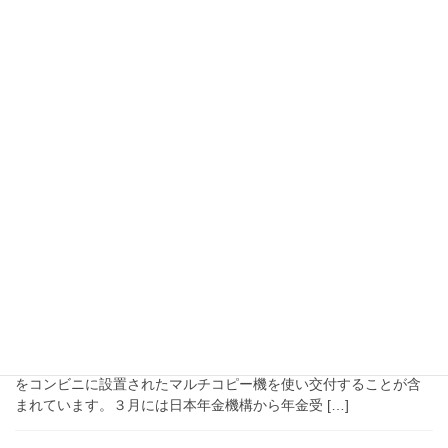
2018年4月29日
活動報告
2018年度第1回定例会文教委員会審査
文教委員会での平成30年度一般会計予算では、特に教育委員会の
指導室所管の項目についての審査に時間をかけて審議しました。
教員の研修について、第七中学校相談学級が拡大する内容で新た
に特例校として始まるはしうち教室についてなど […]
2018年4月29日
活動報告
2018年第1回定例会 調布市印鑑条例の一部を
改正する条例に反対
調布市印鑑条例の一部を改正する条例に反対 この条例改正では、
マイナンバーカードを活用して、住民票の写しと印鑑登録証明書
をコンビニに設置されたマルチコピー機を使い交付することが含
まれています。３月には日本年金機構から年金受 […]