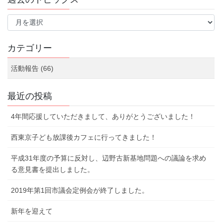
ジ
過
送
去
の
り
ト
カテゴリー
ピ
ッ
活動報告 (66)
ク
ス
最近の投稿
4年間応援していただきまして、ありがとうございました！
西東京子ども放課後カフェに行ってきました！
平成31年度の予算に反対し、辺野古新基地問題への議論を求め
る意見書を提出しました。
2019年第1回市議会定例会が終了しました。
新年を迎えて