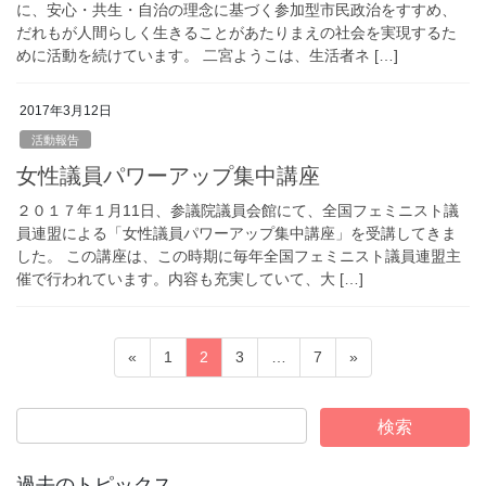
に、安心・共生・自治の理念に基づく参加型市民政治をすすめ、
だれもが人間らしく生きることがあたりまえの社会を実現するた
めに活動を続けています。 二宮ようこは、生活者ネ […]
2017年3月12日
活動報告
女性議員パワーアップ集中講座
２０１７年１月11日、参議院議員会館にて、全国フェミニスト議
員連盟による「女性議員パワーアップ集中講座」を受講してきま
した。 この講座は、この時期に毎年全国フェミニスト議員連盟主
催で行われています。内容も充実していて、大 […]
投
固
固
固
固
«
1
2
3
…
7
»
稿
定
定
定
定
ペ
ペ
ペ
ペ
の
ー
ー
ー
ー
ペ
ジ
ジ
ジ
ジ
ー
過去のトピックス