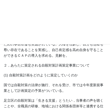
と言っていいことや、自分には人権があり、自己決定する権利と
力があると実感できるプログラムとなっている。子どもは守られ
る受動的な存在から、危険を察知する知恵と身を守る技術を持っ
た主体的な存在とみなされることになる。自己肯定感は、こうい
うところから生まれる。さらに受講後には、講師に直接話したい
ことが話せる時間もあり、まれに虐待を発見できることもある。
品川区では全小学校でCAPを実施しており、教員の理解を深める
ための事前研修も実施されている。人権を理解し、自分も他者も
尊い存在であることを実感し、自己肯定感を高め自身を守ること
ができるＣＡＰの導入を求める。見解を。
２，あらたに策定される自殺対策計画策定事業について
(1) 自殺対策計画をどのように策定していくのか
国では自殺対策の法律が施行、それを受け、市では今年度新規事
業として計画策定の予算がついている。
足立区の自殺対策は「生きる支援」とうたい，当事者の声を聴く
ことや、全職員の研修、地域における関係各団体等と連携する仕