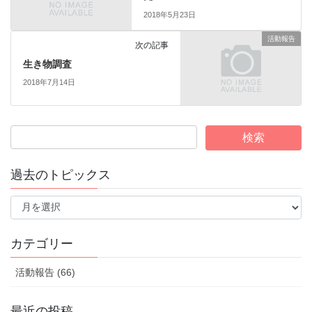
2018年5月23日
活動報告
次の記事
生き物調査
2018年7月14日
過去のトピックス
過
去
の
ト
カテゴリー
ピ
ッ
活動報告 (66)
ク
ス
最近の投稿