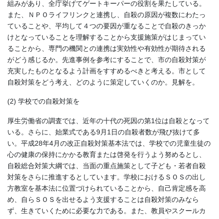
組みがあり、全庁挙げてゲートキーパーの役割を果たしている。
また、ＮＰＯライフリンクと連携し、自殺の原因が複数にわたっ
ていることや、平均して４つの要因が重なることで自殺のきっか
けとなっていることを理解することから支援施策がはじまってい
ることから、専門の機関との連携は実効性や有効性が期待される
がどう感じるか。先進事例を参考にすることで、市の自殺対策が
充実したものとなるよう計画をすすめるべきと考える。市として
自殺対策をどう考え、どのように策定していくのか。見解を。
(2) 学校での自殺対策を
厚生労働省の調査では、近年の十代の死因の第1位は自殺となって
いる。さらに、始業式である9月1日の自殺者数が飛び抜けて多
い。平成28年4月の改正自殺対策基本法では、学校での児童生徒の
心の健康の保持にかかる教育または啓発を行うよう努めるとし、
自殺総合対策大綱では、当面の重点施策として子ども・若者自殺
対策をさらに推進するとしています。学校におけるＳＯＳの出し
方教室を基本法に位置づけられていることから、自己肯定感を高
め、自らＳＯＳを出せるよう支援することは自殺対策のみなら
ず、生きていくために必要な力である。また、教員やスクールカ