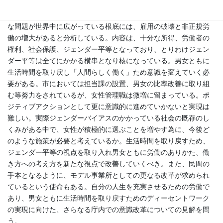
しい労働又は働きがいのある人間らしい仕事」と翻訳され、労働
条件の改善という課題を具現化しており、貧困と格差という深刻
な問題が世界中に広がっている根底には、雇用の破壊と非正規労
働の増大があると分析している。内容は、十分な所得、労働者の
権利、社会保護、ジェンダー平等となっており、とりわけジェン
ダー平等は全てにかかる横串となり核になっている。男女ともに
生活時間を取り戻し「人間らしく働く」ため意識を変えていく必
要がある。市においては担当課の設置、男女の比率改善に取り組
む等努力をされているが、女性管理職は微増に留まっている。ポ
ジティブアクションとして更に意識的に進めていかないと実現は
難しい。実際ジェンダーバイアスのかかっている社会の既存のし
くみがある中で、女性が積極的に選ぶことを増やす為に、今後ど
のような施策が必要と考えているか。生活時間を取り戻すため、
ジェンダー平等の視点を取り入れ男女ともに労働のありかた、働
き方への考え方を新たな視点で改善していくべき。また、民間の
手本となるように、モデル事業所としての更なる改革が求められ
ているという使命もある。自分の人生を充実させるための労働で
あり、男女ともに生活時間を取り戻すためのディーセントワーク
の実現に向けた、さらなる庁内での意識改革についての見解を問
う。