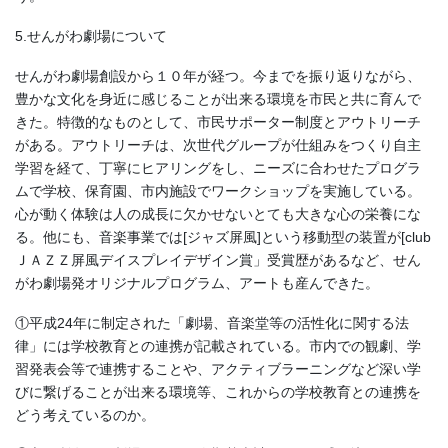
5.せんがわ劇場について
せんがわ劇場創設から１０年が経つ。今までを振り返りながら、
豊かな文化を身近に感じることが出来る環境を市民と共に育んで
きた。特徴的なものとして、市民サポーター制度とアウトリーチ
がある。アウトリーチは、次世代グループが仕組みをつくり自主
学習を経て、丁寧にヒアリングをし、ニーズに合わせたプログラ
ムで学校、保育園、市内施設でワークショップを実施している。
心が動く体験は人の成長に欠かせないとても大きな心の栄養にな
る。他にも、音楽事業では[ジャズ屏風]という移動型の装置が[club
ＪＡＺＺ屏風デイスプレイデザイン賞」受賞歴があるなど、せん
がわ劇場発オリジナルプログラム、アートも産んできた。
①平成24年に制定された「劇場、音楽堂等の活性化に関する法
律」には学校教育との連携が記載されている。市内での観劇、学
習発表会等で連携することや、アクティブラーニングなど深い学
びに繋げることが出来る環境等、これからの学校教育との連携を
どう考えているのか。