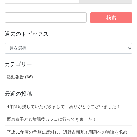
過去のトピックス
過
去
の
ト
カテゴリー
ピ
ッ
活動報告 (66)
ク
ス
最近の投稿
4年間応援していただきまして、ありがとうございました！
西東京子ども放課後カフェに行ってきました！
平成31年度の予算に反対し、辺野古新基地問題への議論を求め