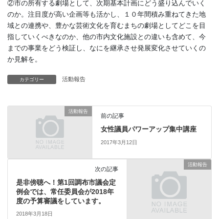
②市の所有する劇場として、次期基本計画にどう盛り込んでいく
のか。注目度が高い企画等も活かし、１０年間積み重ねてきた地
域との連携や、豊かな芸術文化を育むまちの劇場としてどこを目
指していくべきなのか、他の市内文化施設との違いも含めて、今
までの事業をどう検証し、なにを継承させ発展変化させていくの
か見解を。
活動報告
カテゴリー
活動報告
前の記事
女性議員パワーアップ集中講座
2017年3月12日
活動報告
次の記事
是非傍聴へ！第1回調布市議会定
例会では、常任委員会が2018年
度の予算審議をしています。
2018年3月18日